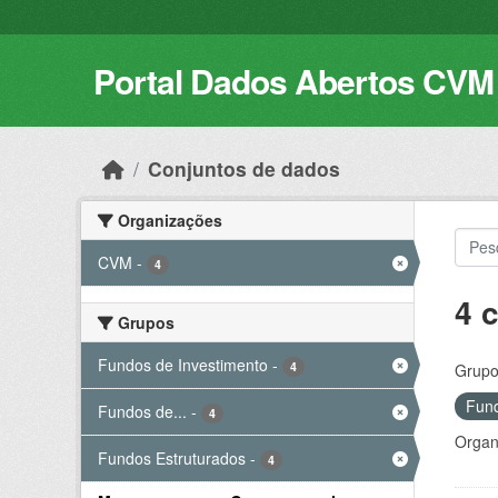
Skip to main content
Portal Dados Abertos CVM
Conjuntos de dados
Organizações
CVM
-
4
4 
Grupos
Fundos de Investimento
-
4
Grupo
Fund
Fundos de...
-
4
Organ
Fundos Estruturados
-
4