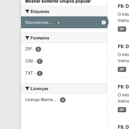
Mostrar somente Grupos popular
FII: 
Etiquetas
O Inf
Instr
Documentos...
-
4
ZIP
Formatos
FII:
ZIP
-
3
O Inf
Instr
CSV
-
1
ZIP
TXT
-
1
FII:
Licenças
O Inf
Licença Aberta...
-
4
Instr
ZIP
FII: