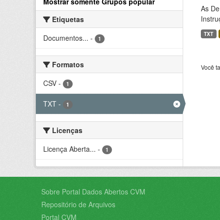
Mostrar somente Grupos popular
As De
Instr
Etiquetas
TXT
Documentos...
-
1
Formatos
Você t
CSV
-
1
TXT
-
1
Licenças
Licença Aberta...
-
1
Sobre Portal Dados Abertos CVM
Repositório de Arquivos
Portal CVM