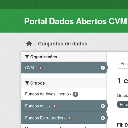
Skip to main content
Portal Dados Abertos CVM
Conjuntos de dados
Organizações
CVM
-
1
1 
Grupos
Fundos de Investimento
-
1
Grupo
Fund
Fundos de...
-
1
Fundos Estruturados
-
1
FII: