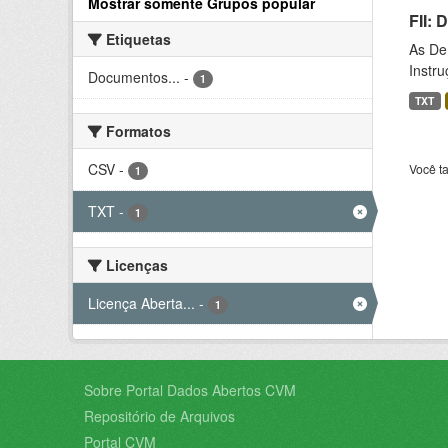
Mostrar somente Grupos popular
FII:
Etiquetas
As De
Instr
Documentos...
-
1
TXT
Formatos
CSV
-
Você t
1
TXT
-
1
Licenças
Licença Aberta...
-
1
Sobre Portal Dados Abertos CVM
Repositório de Arquivos
Portal CVM