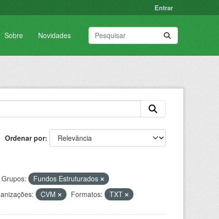
Entrar
Sobre
Novidades
Ordenar por
Grupos:
Fundos Estruturados
anizações:
CVM
Formatos:
TXT