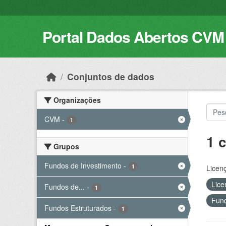
Skip to main content
Portal Dados Abertos CVM
Conjuntos de dados
Organizações
CVM
-
1
1 
Grupos
Fundos de Investimento
-
1
Licen
Lice
Fundos de...
-
1
Fund
Fundos Estruturados
-
1