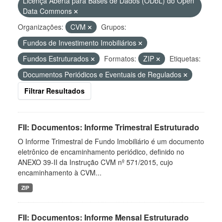
Licença Aberta para Bases de Dados (ODbL) do Open
Data Commons
Organizações:
CVM
Grupos:
Fundos de Investimento Imobiliários
Fundos Estruturados
Formatos:
ZIP
Etiquetas:
Documentos Periódicos e Eventuais de Regulados
Filtrar Resultados
FII: Documentos: Informe Trimestral Estruturado
O Informe Trimestral de Fundo Imobiliário é um documento
eletrônico de encaminhamento periódico, definido no
ANEXO 39-II da Instrução CVM nº 571/2015, cujo
encaminhamento à CVM...
ZIP
FII: Documentos: Informe Mensal Estruturado