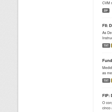
CVM n
ZIP
FII:
As De
Instr
TXT
Fund
Medida
as med
TXT
FIP:
O conj
cinco 