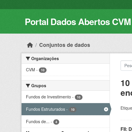
Skip to main content
Portal Dados Abertos CVM
Conjuntos de dados
Organizações
CVM
-
10
10
Grupos
en
Fundos de Investimento
-
10
Etique
Fundos Estruturados
-
10
Fundos de...
-
4
FII: 