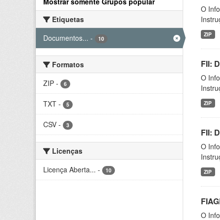
Mostrar somente Grupos popular
O Inf
Etiquetas
Instr
ZIP
Documentos...
-
10
FII:
Formatos
O Inf
ZIP
-
6
Instr
TXT
-
ZIP
5
CSV
-
3
FII:
O Inf
Licenças
Instr
Licença Aberta...
-
10
ZIP
FIAG
O Inf