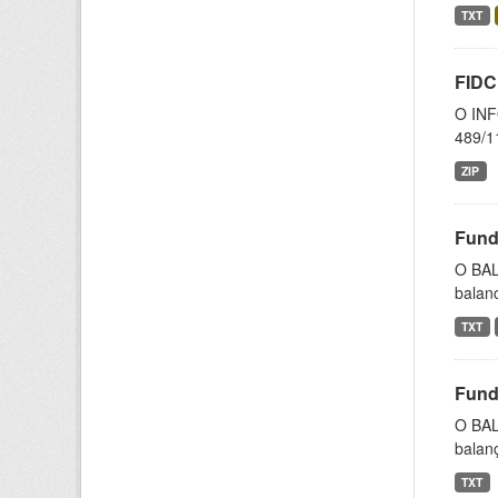
TXT
FIDC
O INF
489/11
ZIP
Fund
O BAL
balanc
TXT
Fund
O BAL
balanç
TXT