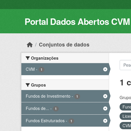
Skip to main content
Portal Dados Abertos CVM
Conjuntos de dados
Organizações
CVM
-
1
1 
Grupos
Fundos de Investimento
-
1
Grupo
Fund
Fundos de...
-
1
Lice
Fundos Estruturados
-
1
CV