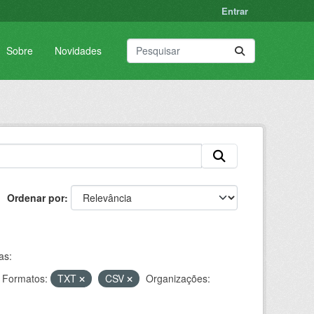
Entrar
Sobre
Novidades
Ordenar por
as:
Formatos:
TXT
CSV
Organizações: