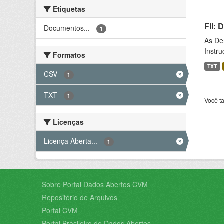
Etiquetas
FII:
Documentos...
-
1
As De
Instr
Formatos
TXT
CSV
-
1
TXT
-
1
Você t
Licenças
Licença Aberta...
-
1
Sobre Portal Dados Abertos CVM
Repositório de Arquivos
Portal CVM
Portal Brasileiro de Dados Abertos