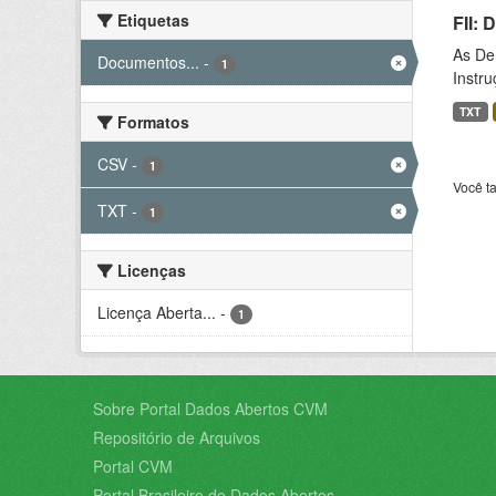
Etiquetas
FII:
As De
Documentos...
-
1
Instr
TXT
Formatos
CSV
-
1
Você t
TXT
-
1
Licenças
Licença Aberta...
-
1
Sobre Portal Dados Abertos CVM
Repositório de Arquivos
Portal CVM
Portal Brasileiro de Dados Abertos