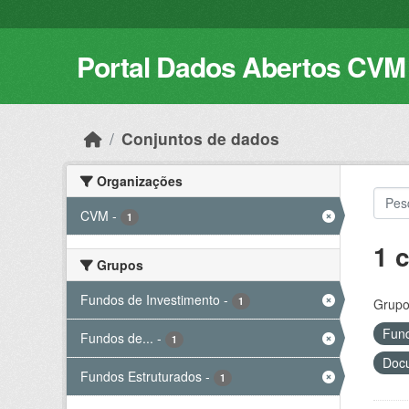
Skip to main content
Portal Dados Abertos CVM
Conjuntos de dados
Organizações
CVM
-
1
1 
Grupos
Fundos de Investimento
-
1
Grupo
Fund
Fundos de...
-
1
Docu
Fundos Estruturados
-
1