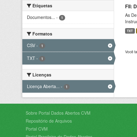
Etiquetas
FII:
As De
Documentos...
-
1
Instr
TXT
Formatos
CSV
-
1
Você t
TXT
-
1
Licenças
Licença Aberta...
-
1
Sobre Portal Dados Abertos CVM
Repositório de Arquivos
Portal CVM
Portal Brasileiro de Dados Abertos