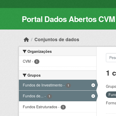
Skip to main content
Portal Dados Abertos CVM
Conjuntos de dados
Organizações
CVM
-
1
1 
Grupos
Fundos de Investimento
-
1
Grupo
Fund
Fundos de...
-
1
Forma
Fundos Estruturados
-
1