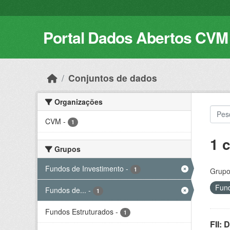
Skip to main content
Portal Dados Abertos CVM
Conjuntos de dados
Organizações
CVM
-
1
1 
Grupos
Fundos de Investimento
-
1
Grupo
Fund
Fundos de...
-
1
Fundos Estruturados
-
1
FII: