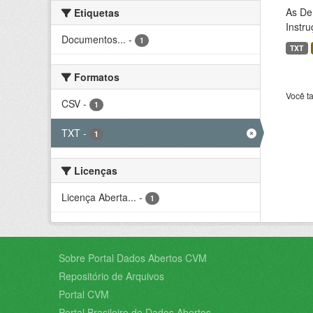
As De
Etiquetas
Instr
Documentos...
-
1
TXT
Formatos
Você t
CSV
-
1
TXT
-
1
Licenças
Licença Aberta...
-
1
Sobre Portal Dados Abertos CVM
Repositório de Arquivos
Portal CVM
Portal Brasileiro de Dados Abertos