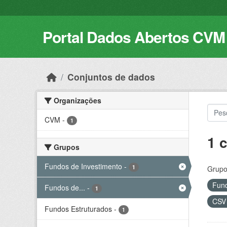
Skip to main content
Portal Dados Abertos CVM
Conjuntos de dados
Organizações
CVM
-
1
1 
Grupos
Fundos de Investimento
-
1
Grupo
Fund
Fundos de...
-
1
CS
Fundos Estruturados
-
1