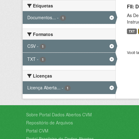
Etiquetas
FII:
As De
Documentos...
-
1
Instr
TXT
Formatos
CSV
-
1
Você t
TXT
-
1
Licenças
Licença Aberta...
-
1
Sobre Portal Dados Abertos CVM
Repositório de Arquivos
Portal CVM
Portal Brasileiro de Dados Abertos