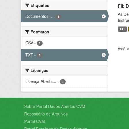
Etiquetas
FII:
As De
Documentos...
-
1
Instr
TXT
Formatos
CSV
-
1
Você t
TXT
-
1
Licenças
Licença Aberta...
-
1
Sobre Portal Dados Abertos CVM
Repositório de Arquivos
Portal CVM
Portal Brasileiro de Dados Abertos