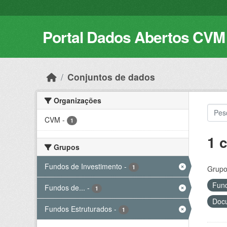
Skip to main content
Portal Dados Abertos CVM
Conjuntos de dados
Organizações
CVM
-
1
1 
Grupos
Fundos de Investimento
-
1
Grupo
Fund
Fundos de...
-
1
Docu
Fundos Estruturados
-
1