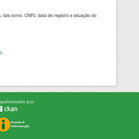
 tais como: CNPJ, data de registro e situação do
I
).
mpulsionado por