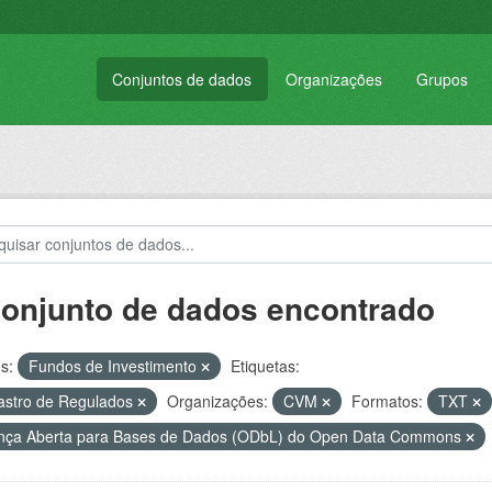
Conjuntos de dados
Organizações
Grupos
conjunto de dados encontrado
s:
Fundos de Investimento
Etiquetas:
stro de Regulados
Organizações:
CVM
Formatos:
TXT
nça Aberta para Bases de Dados (ODbL) do Open Data Commons