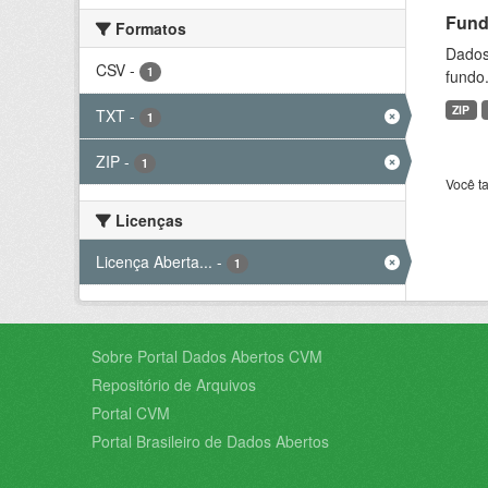
Fund
Formatos
Dados 
CSV
-
1
fundo.
ZIP
TXT
-
1
ZIP
-
1
Você t
Licenças
Licença Aberta...
-
1
Sobre Portal Dados Abertos CVM
Repositório de Arquivos
Portal CVM
Portal Brasileiro de Dados Abertos