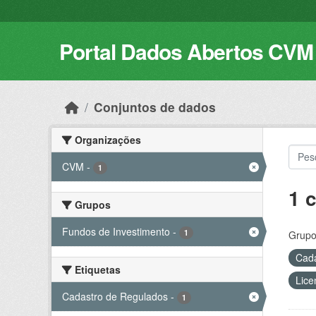
Skip to main content
Portal Dados Abertos CVM
Conjuntos de dados
Organizações
CVM
-
1
1 
Grupos
Fundos de Investimento
-
1
Grupo
Cada
Etiquetas
Lice
Cadastro de Regulados
-
1