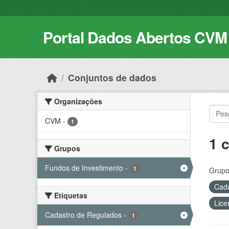
Skip to main content
Portal Dados Abertos CVM
Conjuntos de dados
Organizações
CVM
-
1
1 
Grupos
Fundos de Investimento
-
1
Grupo
Cada
Etiquetas
Lice
Cadastro de Regulados
-
1