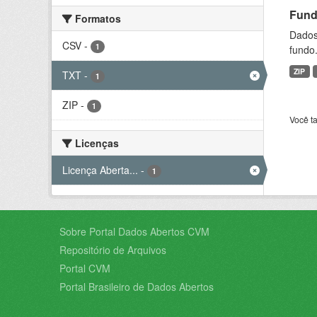
Fund
Formatos
Dados 
CSV
-
1
fundo.
ZIP
TXT
-
1
ZIP
-
1
Você t
Licenças
Licença Aberta...
-
1
Sobre Portal Dados Abertos CVM
Repositório de Arquivos
Portal CVM
Portal Brasileiro de Dados Abertos