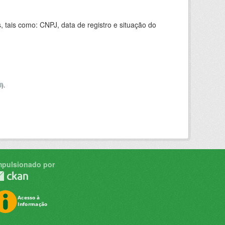
 tais como: CNPJ, data de registro e situação do
I
).
mpulsionado por