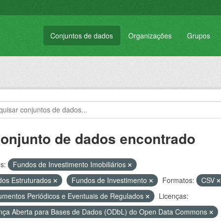
Conjuntos de dados
Organizações
Grupos
conjunto de dados encontrado
s:
Fundos de Investimento Imobiliários
os Estruturados
Fundos de Investimento
Formatos:
CSV
mentos Periódicos e Eventuais de Regulados
Licenças:
nça Aberta para Bases de Dados (ODbL) do Open Data Commons