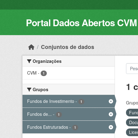
Skip to main content
Portal Dados Abertos CVM
Conjuntos de dados
Organizações
CVM
-
1
1 
Grupos
Fundos de Investimento
-
1
Grupo
Fund
Fundos de...
-
1
Docu
Fundos Estruturados
-
1
Lice