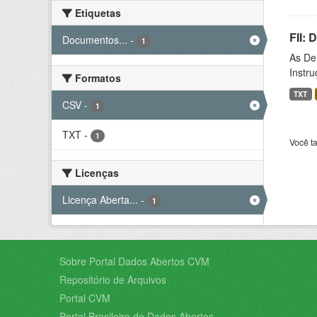
Etiquetas
FII:
Documentos...
-
1
As De
Instr
Formatos
TXT
CSV
-
1
TXT
-
1
Você t
Licenças
Licença Aberta...
-
1
Sobre Portal Dados Abertos CVM
Repositório de Arquivos
Portal CVM
Portal Brasileiro de Dados Abertos