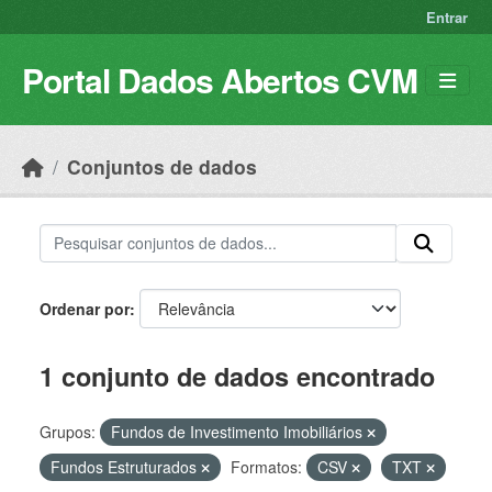
Skip to main content
Entrar
Portal Dados Abertos CVM
Conjuntos de dados
Ordenar por
1 conjunto de dados encontrado
Grupos:
Fundos de Investimento Imobiliários
Fundos Estruturados
Formatos:
CSV
TXT