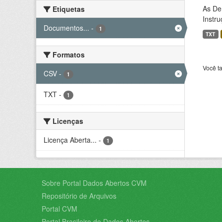
As De
Etiquetas
Instr
Documentos...
-
1
TXT
Formatos
Você t
CSV
-
1
TXT
-
1
Licenças
Licença Aberta...
-
1
Sobre Portal Dados Abertos CVM
Repositório de Arquivos
Portal CVM
Portal Brasileiro de Dados Abertos