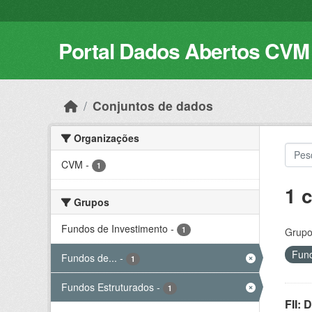
Skip to main content
Portal Dados Abertos CVM
Conjuntos de dados
Organizações
CVM
-
1
1 
Grupos
Fundos de Investimento
-
1
Grupo
Fund
Fundos de...
-
1
Fundos Estruturados
-
1
FII: