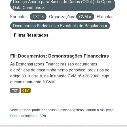
Licença Aberta para Bases de Dados (ODbL) do Open
Data Commons
Formatos:
TXT
Organizações:
CVM
Etiquetas:
Documentos Periódicos e Eventuais de Regulados
Filtrar Resultados
FII: Documentos: Demonstrações Financeiras
As Demonstrações Financeiras são documentos
eletrônicos de encaminhamento periódico, previstos no
artigo 39, inciso V, da Instrução CVM nº 472/2008, cujo
encaminhamento à CVM...
TXT
CSV
Você também pode ter acesso a esses registros usando a
API
(veja
Documentação da API
).