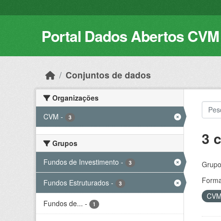
Skip to main content
Portal Dados Abertos CVM
Conjuntos de dados
Organizações
CVM
-
3
3 
Grupos
Fundos de Investimento
-
3
Grupo
Forma
Fundos Estruturados
-
3
CV
Fundos de...
-
1