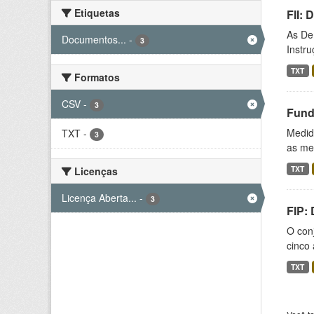
Etiquetas
FII:
As De
Documentos...
-
3
Instr
TXT
Formatos
CSV
-
3
Fund
Medida
TXT
-
3
as med
TXT
Licenças
Licença Aberta...
-
3
FIP:
O conj
cinco 
TXT