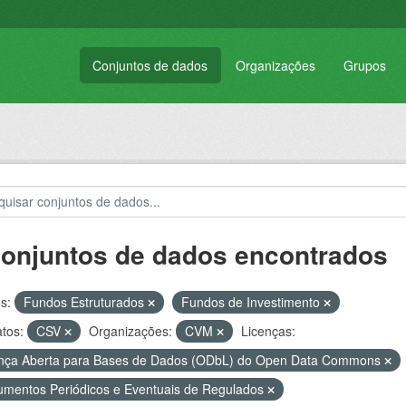
Conjuntos de dados
Organizações
Grupos
conjuntos de dados encontrados
s:
Fundos Estruturados
Fundos de Investimento
tos:
CSV
Organizações:
CVM
Licenças:
nça Aberta para Bases de Dados (ODbL) do Open Data Commons
mentos Periódicos e Eventuais de Regulados