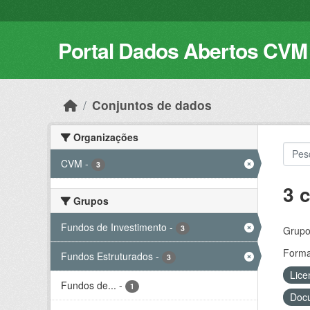
Skip to main content
Portal Dados Abertos CVM
Conjuntos de dados
Organizações
CVM
-
3
3 
Grupos
Fundos de Investimento
-
3
Grupo
Forma
Fundos Estruturados
-
3
Lice
Fundos de...
-
1
Docu