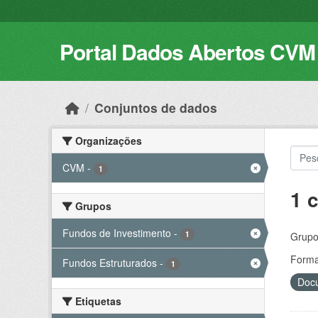
Skip to main content
Portal Dados Abertos CVM
Conjuntos de dados
Organizações
CVM
-
1
1 
Grupos
Fundos de Investimento
-
1
Grupo
Forma
Fundos Estruturados
-
1
Docu
Etiquetas