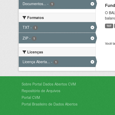
Documentos...
-
1
Fund
O BAL
Formatos
balanc
TXT
TXT
-
1
ZIP
-
1
Você t
Licenças
Licença Aberta...
-
1
Sobre Portal Dados Abertos CVM
Repositório de Arquivos
Portal CVM
Portal Brasileiro de Dados Abertos