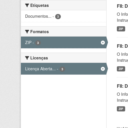
Etiquetas
FII: 
O Inf
Documentos...
-
3
Instr
ZIP
Formatos
ZIP
-
3
FII:
O Inf
Licenças
Instr
Licença Aberta...
-
ZIP
3
FII:
O Inf
Instr
ZIP