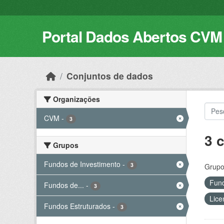
Skip to main content
Portal Dados Abertos CVM
Conjuntos de dados
Organizações
CVM
-
3
3 
Grupos
Fundos de Investimento
-
3
Grupo
Fund
Fundos de...
-
3
Lice
Fundos Estruturados
-
3