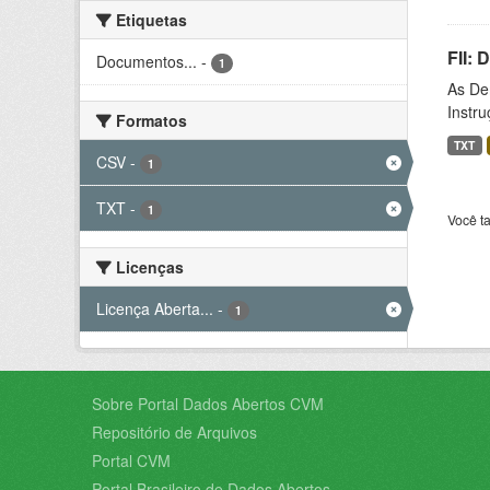
Etiquetas
FII:
Documentos...
-
1
As De
Instr
Formatos
TXT
CSV
-
1
TXT
-
1
Você t
Licenças
Licença Aberta...
-
1
Sobre Portal Dados Abertos CVM
Repositório de Arquivos
Portal CVM
Portal Brasileiro de Dados Abertos