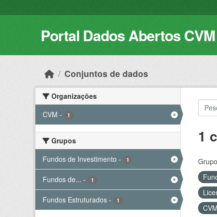
Skip to main content
Portal Dados Abertos CVM
Conjuntos de dados
Organizações
CVM
-
1
1 
Grupos
Fundos de Investimento
-
1
Grupo
Fund
Fundos de...
-
1
Lice
Fundos Estruturados
-
1
CV