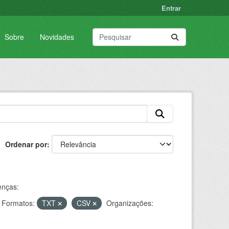
Entrar
Sobre
Novidades
Ordenar por
enças:
Formatos:
TXT
CSV
Organizações: