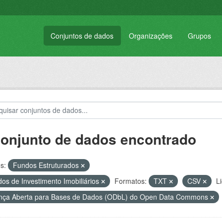
Conjuntos de dados
Organizações
Grupos
conjunto de dados encontrado
s:
Fundos Estruturados
os de Investimento Imobiliários
Formatos:
TXT
CSV
L
nça Aberta para Bases de Dados (ODbL) do Open Data Commons