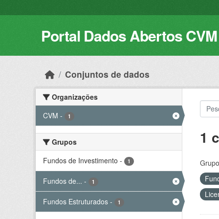
Skip to main content
Portal Dados Abertos CVM
Conjuntos de dados
Organizações
CVM
-
1
1 
Grupos
Fundos de Investimento
-
1
Grupo
Fund
Fundos de...
-
1
Lice
Fundos Estruturados
-
1