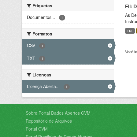
Etiquetas
FII:
As De
Documentos...
-
1
Instr
TXT
Formatos
CSV
-
1
Você t
TXT
-
1
Licenças
Licença Aberta...
-
1
Sobre Portal Dados Abertos CVM
Repositório de Arquivos
Portal CVM
Portal Brasileiro de Dados Abertos