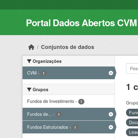
Skip to main content
Portal Dados Abertos CVM
Conjuntos de dados
Organizações
CVM
-
1
1 
Grupos
Fundos de Investimento
-
1
Grupo
Fund
Fundos de...
-
1
Docu
Fundos Estruturados
-
1
Lice