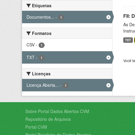
Etiquetas
FII:
Documentos...
-
1
As De
Instr
Formatos
TXT
CSV
-
1
TXT
-
1
Você t
Licenças
Licença Aberta...
-
1
Sobre Portal Dados Abertos CVM
Repositório de Arquivos
Portal CVM
Portal Brasileiro de Dados Abertos