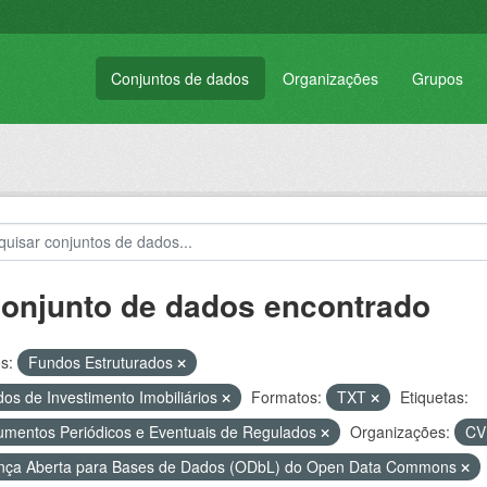
Conjuntos de dados
Organizações
Grupos
conjunto de dados encontrado
s:
Fundos Estruturados
os de Investimento Imobiliários
Formatos:
TXT
Etiquetas:
mentos Periódicos e Eventuais de Regulados
Organizações:
C
nça Aberta para Bases de Dados (ODbL) do Open Data Commons