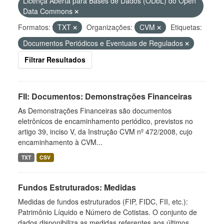
Licença Aberta para Bases de Dados (ODbL) do Open
Data Commons
Formatos:
TXT
Organizações:
CVM
Etiquetas:
Documentos Periódicos e Eventuais de Regulados
Filtrar Resultados
FII: Documentos: Demonstrações Financeiras
As Demonstrações Financeiras são documentos
eletrônicos de encaminhamento periódico, previstos no
artigo 39, inciso V, da Instrução CVM nº 472/2008, cujo
encaminhamento à CVM...
TXT
CSV
Fundos Estruturados: Medidas
Medidas de fundos estruturados (FIP, FIDC, FII, etc.):
Patrimônio Líquido e Número de Cotistas. O conjunto de
dados disponibiliza as medidas referentes aos últimos