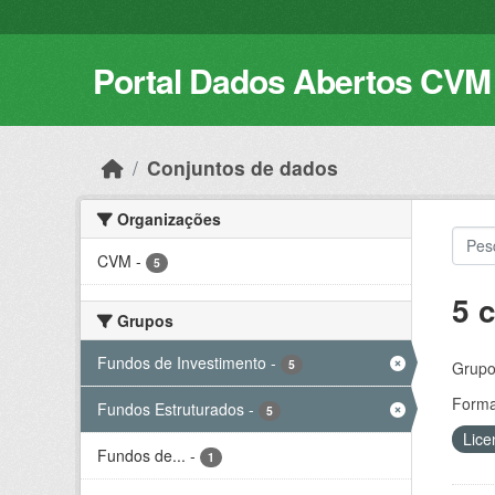
Skip to main content
Portal Dados Abertos CVM
Conjuntos de dados
Organizações
CVM
-
5
5 
Grupos
Fundos de Investimento
-
5
Grupo
Forma
Fundos Estruturados
-
5
Lice
Fundos de...
-
1