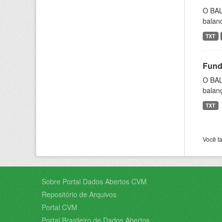
O BAL
balanc
TXT
Fund
O BAL
balanç
TXT
Você t
Sobre Portal Dados Abertos CVM
Repositório de Arquivos
Portal CVM
Portal Brasileiro de Dados Abertos