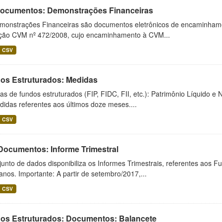
 Documentos: Demonstrações Financeiras
monstrações Financeiras são documentos eletrônicos de encaminhamento
ução CVM nº 472/2008, cujo encaminhamento à CVM...
CSV
os Estruturados: Medidas
s de fundos estruturados (FIP, FIDC, FII, etc.): Patrimônio Líquido e 
idas referentes aos últimos doze meses....
CSV
 Documentos: Informe Trimestral
unto de dados disponibiliza os Informes Trimestrais, referentes aos F
anos. Importante: A partir de setembro/2017,...
CSV
os Estruturados: Documentos: Balancete