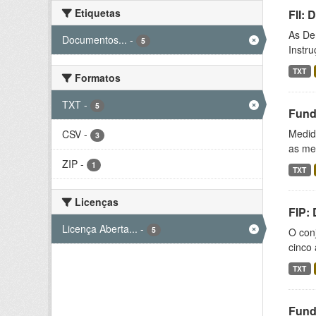
Etiquetas
FII:
As De
Documentos...
-
5
Instr
TXT
Formatos
TXT
-
5
Fund
Medida
CSV
-
3
as med
ZIP
-
1
TXT
Licenças
FIP:
Licença Aberta...
-
5
O conj
cinco 
TXT
Fund