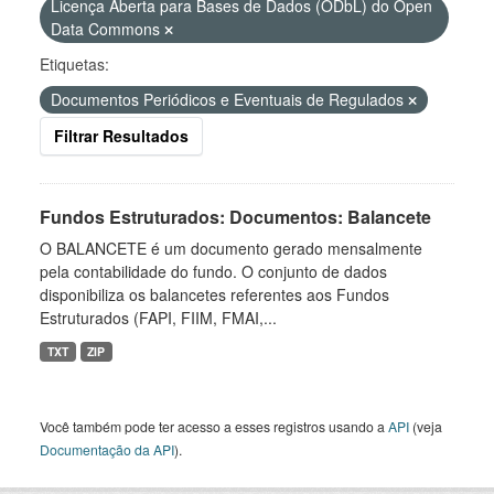
Licença Aberta para Bases de Dados (ODbL) do Open
Data Commons
Etiquetas:
Documentos Periódicos e Eventuais de Regulados
Filtrar Resultados
Fundos Estruturados: Documentos: Balancete
O BALANCETE é um documento gerado mensalmente
pela contabilidade do fundo. O conjunto de dados
disponibiliza os balancetes referentes aos Fundos
Estruturados (FAPI, FIIM, FMAI,...
TXT
ZIP
Você também pode ter acesso a esses registros usando a
API
(veja
Documentação da API
).