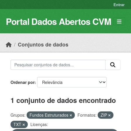
Skip to main content
Entrar
Portal Dados Abertos CVM
Conjuntos de dados
Ordenar por
1 conjunto de dados encontrado
Grupos:
Fundos Estruturados
Formatos:
ZIP
TXT
Licenças: