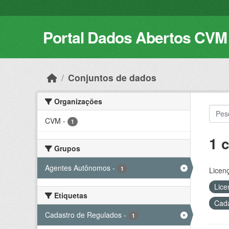
Skip to main content
Portal Dados Abertos CVM
Conjuntos de dados
Organizações
CVM
-
1
1 
Grupos
Agentes Autônomos
-
1
Licen
Lice
Etiquetas
Cada
Cadastro de Regulados
-
1