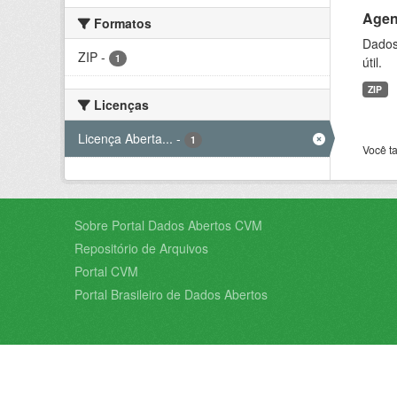
Agen
Formatos
Dados 
ZIP
-
1
útil.
ZIP
Licenças
Licença Aberta...
-
1
Você t
Sobre Portal Dados Abertos CVM
Repositório de Arquivos
Portal CVM
Portal Brasileiro de Dados Abertos