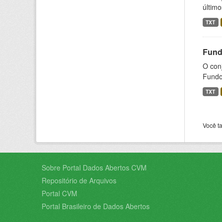
último
TXT
Fund
O con
Fundos
TXT
Você t
Sobre Portal Dados Abertos CVM
Repositório de Arquivos
Portal CVM
Portal Brasileiro de Dados Abertos