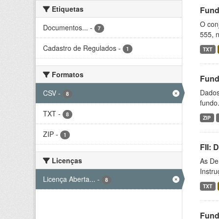
Etiquetas
Fund
O conj
Documentos...
-
7
555, n
Cadastro de Regulados
-
1
TXT
Formatos
Fund
Dados 
CSV
-
8
fundo.
TXT
-
8
ZIP
ZIP
-
1
FII:
Licenças
As De
Instr
Licença Aberta...
-
8
TXT
Fund