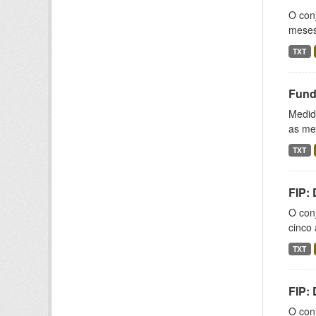
O conj
meses,
TXT
Fund
Medida
as med
TXT
FIP:
O conj
cinco 
TXT
FIP:
O conj