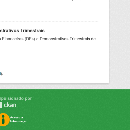
rativos Trimestrais
 Financeiras (DFs) e Demonstrativos Trimestrais de
I
).
mpulsionado por