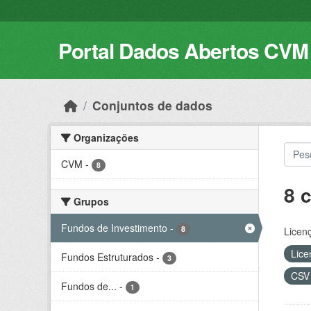
Skip to main content
Portal Dados Abertos CVM
Conjuntos de dados
Organizações
CVM
-
8
8 
Grupos
Fundos de Investimento
-
8
Licen
Lice
Fundos Estruturados
-
3
CS
Fundos de...
-
1