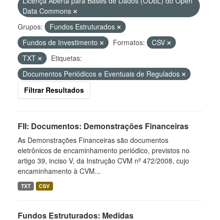
Licença Aberta para Bases de Dados (ODbL) do Open
Data Commons
Grupos:
Fundos Estruturados
Fundos de Investimento
Formatos:
CSV
TXT
Etiquetas:
Documentos Periódicos e Eventuais de Regulados
Filtrar Resultados
FII: Documentos: Demonstrações Financeiras
As Demonstrações Financeiras são documentos
eletrônicos de encaminhamento periódico, previstos no
artigo 39, inciso V, da Instrução CVM nº 472/2008, cujo
encaminhamento à CVM...
TXT
CSV
Fundos Estruturados: Medidas