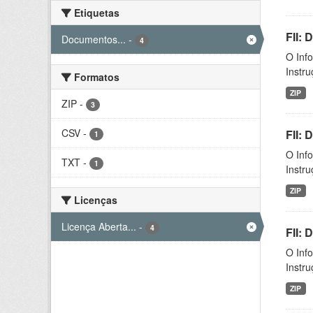
Etiquetas
FII: 
Documentos...
-
4
O Inf
Instr
Formatos
ZIP
ZIP
-
3
CSV
-
FII:
1
O Inf
TXT
-
1
Instr
ZIP
Licenças
Licença Aberta...
-
4
FII:
O Inf
Instr
ZIP