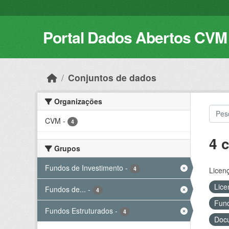
Skip to main content
Portal Dados Abertos CVM
Conjuntos de dados
Organizações
CVM
-
4
4 
Grupos
Fundos de Investimento
-
4
Licen
Lice
Fundos de...
-
4
Fund
Fundos Estruturados
-
4
Docu