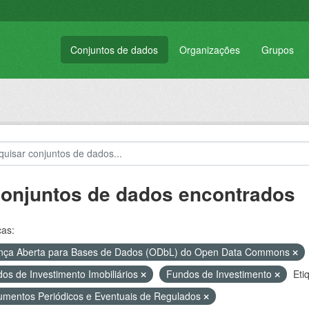
Conjuntos de dados
Organizações
Grupos
conjuntos de dados encontrados
ças:
nça Aberta para Bases de Dados (ODbL) do Open Data Commons
os de Investimento Imobiliários
Fundos de Investimento
Eti
mentos Periódicos e Eventuais de Regulados