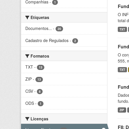
Companhias
-
1
Fund
O INF
Etiquetas
total 
Documentos...
-
20
TXT
Cadastro de Regulados
-
2
Fund
O conj
Formatos
555, n
TXT
-
13
TXT
ZIP
-
13
Fund
CSV
-
8
Dados 
fundo.
ODS
-
1
ZIP
Licenças
FII: 