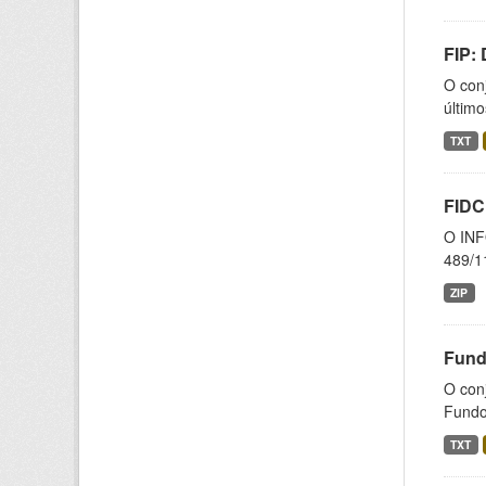
FIP:
O conj
último
TXT
FIDC
O INF
489/11
ZIP
Fund
O con
Fundos
TXT