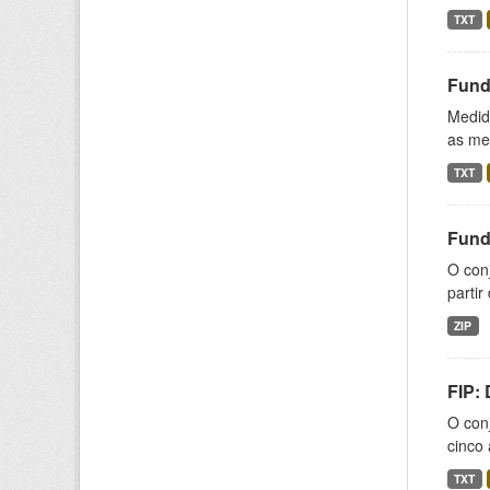
TXT
Fund
Medida
as med
TXT
Fund
O con
partir
ZIP
FIP:
O conj
cinco 
TXT