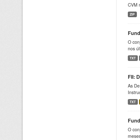
CVM n
ZIP
Fund
O con
nos úl
TXT
FII:
As De
Instr
TXT
Fund
O conj
meses,