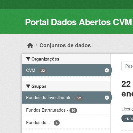
Skip to main content
Portal Dados Abertos CVM
Conjuntos de dados
Organizações
CVM
-
22
22
Grupos
en
Fundos de Investimento
-
22
Licen
Fundos Estruturados
-
10
Fund
Fundos de...
-
4