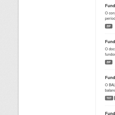
Fund
O con
perío
ZIP
Fund
O doc
fundos
ZIP
Fund
O BAL
balanc
TXT
Fund