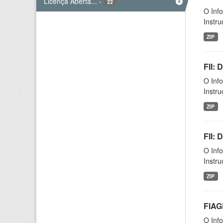
Licença Aberta...
-
22
O Inf
Instr
ZIP
FII:
O Inf
Instr
ZIP
FII:
O Inf
Instr
ZIP
FIAG
O Inf