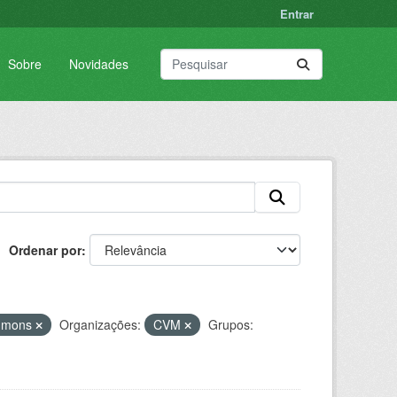
Entrar
Sobre
Novidades
Ordenar por
ommons
Organizações:
CVM
Grupos: