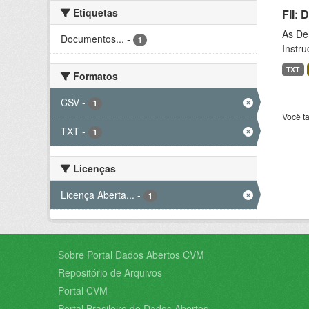
Etiquetas
FII:
As De
Documentos...
-
1
Instr
TXT
Formatos
CSV
-
1
Você t
TXT
-
1
Licenças
Licença Aberta...
-
1
Sobre Portal Dados Abertos CVM
Repositório de Arquivos
Portal CVM
Portal Brasileiro de Dados Abertos