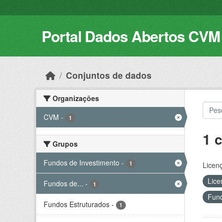
Skip to main content
Portal Dados Abertos CVM
Conjuntos de dados
Organizações
CVM
-
1
1 
Grupos
Fundos de Investimento
-
1
Licen
Lice
Fundos de...
-
1
Fund
Fundos Estruturados
-
1