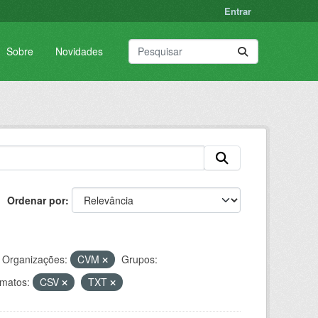
Entrar
Sobre
Novidades
Ordenar por
Organizações:
CVM
Grupos:
matos:
CSV
TXT