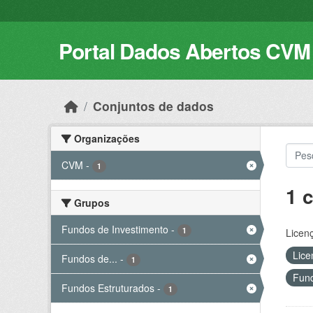
Skip to main content
Portal Dados Abertos CVM
Conjuntos de dados
Organizações
CVM
-
1
1 
Grupos
Fundos de Investimento
-
1
Licen
Lice
Fundos de...
-
1
Fund
Fundos Estruturados
-
1