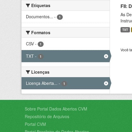
Etiquetas
FII:
As De
Documentos...
-
1
Instr
TXT
Formatos
CSV
-
1
Você t
TXT
-
1
Licenças
Licença Aberta...
-
1
Sobre Portal Dados Abertos CVM
Repositório de Arquivos
Portal CVM
Portal Brasileiro de Dados Abertos