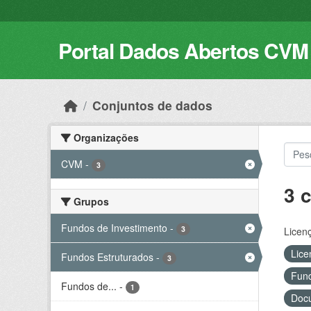
Skip to main content
Portal Dados Abertos CVM
Conjuntos de dados
Organizações
CVM
-
3
3 
Grupos
Fundos de Investimento
-
3
Licen
Lice
Fundos Estruturados
-
3
Fund
Fundos de...
-
1
Docu