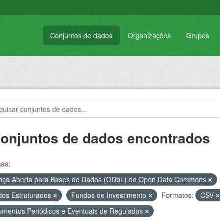
Conjuntos de dados
Organizações
Grupos
conjuntos de dados encontrados
ças:
nça Aberta para Bases de Dados (ODbL) do Open Data Commons
os Estruturados
Fundos de Investimento
Formatos:
CSV
mentos Periódicos e Eventuais de Regulados