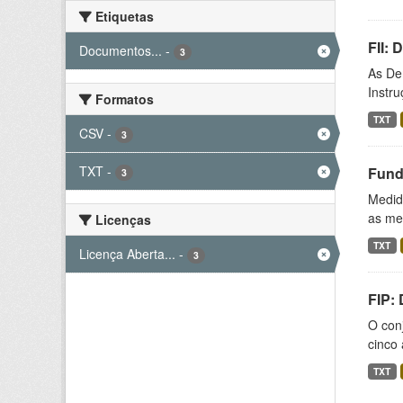
Etiquetas
FII:
Documentos...
-
3
As De
Instr
Formatos
TXT
CSV
-
3
TXT
-
Fund
3
Medida
as med
Licenças
TXT
Licença Aberta...
-
3
FIP:
O conj
cinco 
TXT