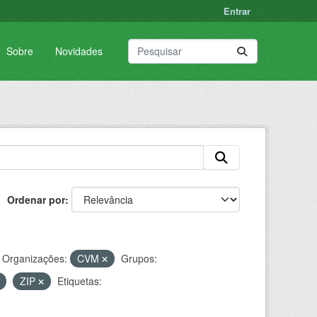
Entrar
Sobre
Novidades
Ordenar por
Organizações:
CVM
Grupos:
ZIP
Etiquetas: