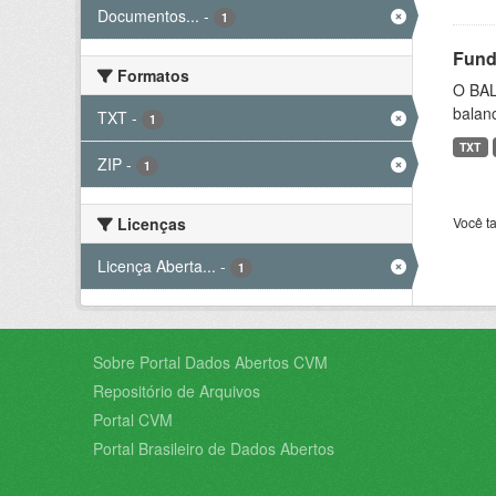
Documentos...
-
1
Fund
Formatos
O BAL
balanc
TXT
-
1
TXT
ZIP
-
1
Licenças
Você t
Licença Aberta...
-
1
Sobre Portal Dados Abertos CVM
Repositório de Arquivos
Portal CVM
Portal Brasileiro de Dados Abertos