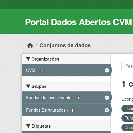
Skip to main content
Portal Dados Abertos CVM
Conjuntos de dados
Organizações
CVM
-
1
1 
Grupos
Fundos de Investimento
-
1
Licen
Lice
Fundos Estruturados
-
1
Fund
Etiquetas
Docu