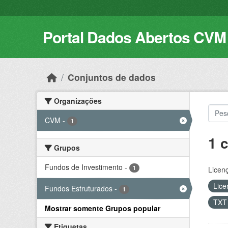
Skip to main content
Portal Dados Abertos CVM
Conjuntos de dados
Organizações
CVM
-
1
1 
Grupos
Fundos de Investimento
-
1
Licen
Lice
Fundos Estruturados
-
1
TX
Mostrar somente Grupos popular
Etiquetas