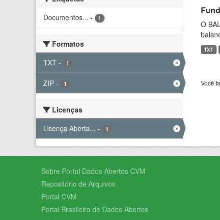
Fund
Documentos...
-
1
O BAL
balanc
Formatos
TXT
TXT
-
1
ZIP
-
Você t
1
Licenças
Licença Aberta...
-
1
Sobre Portal Dados Abertos CVM
Repositório de Arquivos
Portal CVM
Portal Brasileiro de Dados Abertos