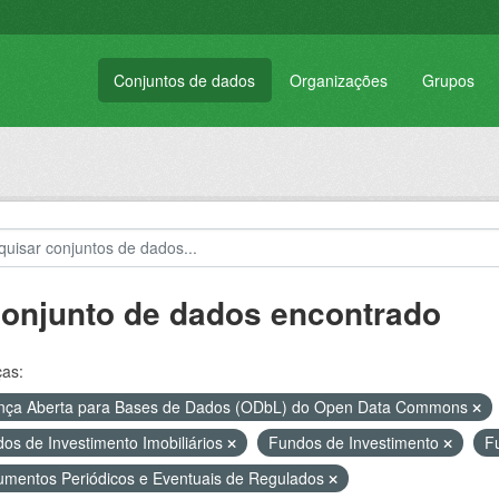
Conjuntos de dados
Organizações
Grupos
conjunto de dados encontrado
ças:
nça Aberta para Bases de Dados (ODbL) do Open Data Commons
os de Investimento Imobiliários
Fundos de Investimento
F
mentos Periódicos e Eventuais de Regulados