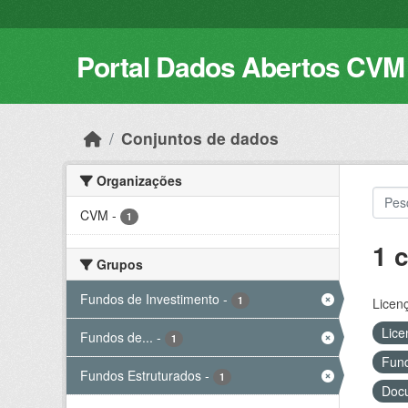
Skip to main content
Portal Dados Abertos CVM
Conjuntos de dados
Organizações
CVM
-
1
1 
Grupos
Fundos de Investimento
-
1
Licen
Lice
Fundos de...
-
1
Fund
Fundos Estruturados
-
1
Docu