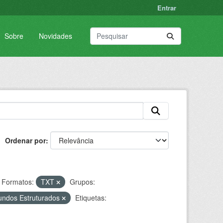
Entrar
Sobre
Novidades
Ordenar por
Formatos:
TXT
Grupos:
undos Estruturados
Etiquetas: