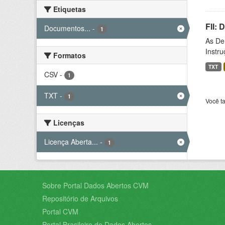
Etiquetas
FII:
Documentos...
-
1
As De
Instr
Formatos
TXT
CSV
-
1
TXT
-
1
Você t
Licenças
Licença Aberta...
-
1
Sobre Portal Dados Abertos CVM
Repositório de Arquivos
Portal CVM
Portal Brasileiro de Dados Abertos