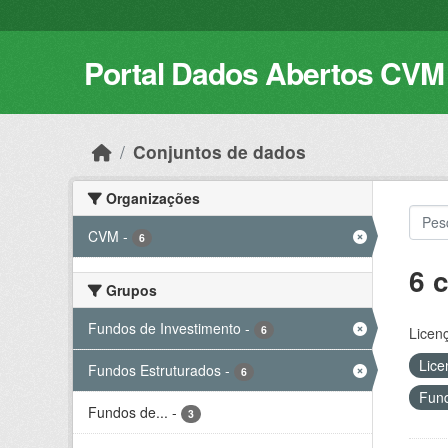
Skip to main content
Portal Dados Abertos CVM
Conjuntos de dados
Organizações
CVM
-
6
6 
Grupos
Fundos de Investimento
-
6
Licen
Lice
Fundos Estruturados
-
6
Fund
Fundos de...
-
3