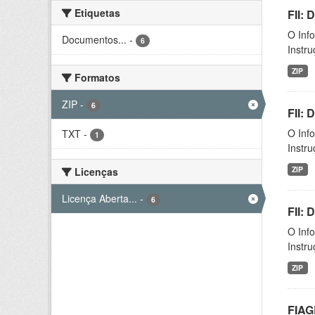
Etiquetas
FII: 
O Inf
Documentos...
-
6
Instr
ZIP
Formatos
ZIP
-
6
FII:
O Inf
TXT
-
1
Instr
ZIP
Licenças
Licença Aberta...
-
6
FII:
O Inf
Instr
ZIP
FIAG