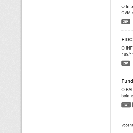
O Inf
CVM n
ZIP
FIDC
O INF
489/11
ZIP
Fund
O BAL
balanc
TXT
Você t