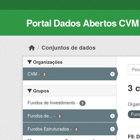
Skip to main content
Portal Dados Abertos CVM
Conjuntos de dados
Organizações
CVM
-
3
3 
Grupos
Fundos de Investimento
-
3
Organ
Fund
Fundos de...
-
3
Fundos Estruturados
-
3
FII: 