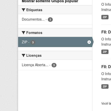
Mostrar somente Grupos popular
O Inf
Instr
Etiquetas
ZIP
Documentos...
-
3
FII:
Formatos
O Inf
ZIP
-
3
Instr
ZIP
Licenças
Licença Aberta...
-
3
FII:
O Inf
Instr
ZIP
Você t