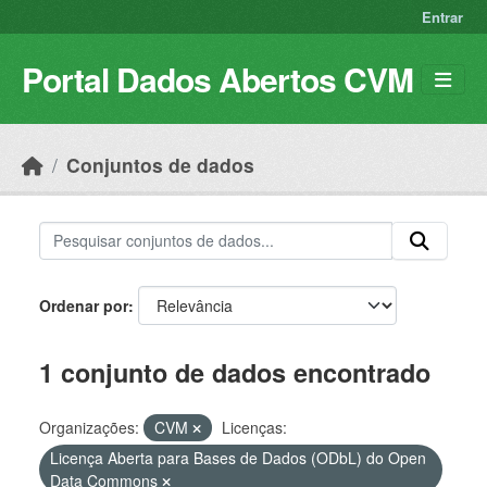
Skip to main content
Entrar
Portal Dados Abertos CVM
Conjuntos de dados
Ordenar por
1 conjunto de dados encontrado
Organizações:
CVM
Licenças:
Licença Aberta para Bases de Dados (ODbL) do Open
Data Commons