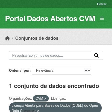
Skip to main content
Entrar
Portal Dados Abertos CVM
Conjuntos de dados
Ordenar por
1 conjunto de dados encontrado
Organizações:
CVM
Licenças:
Licença Aberta para Bases de Dados (ODbL) do Open
Data Commons