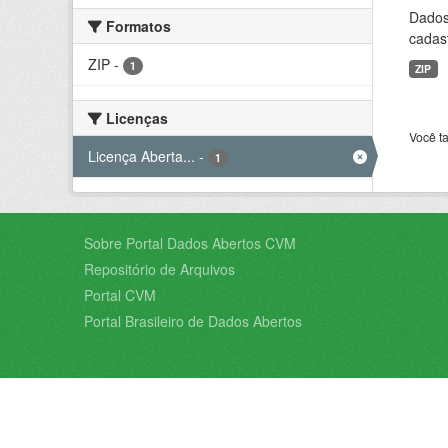
Dados 
Formatos
cadast
ZIP
-
1
ZIP
Licenças
Você t
Licença Aberta...
-
1
Sobre Portal Dados Abertos CVM
Repositório de Arquivos
Portal CVM
Portal Brasileiro de Dados Abertos