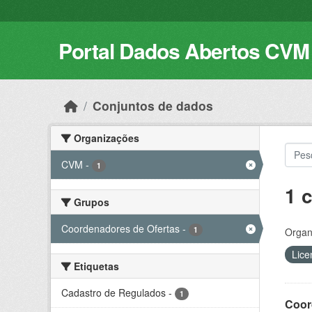
Skip to main content
Portal Dados Abertos CVM
Conjuntos de dados
Organizações
CVM
-
1
1 
Grupos
Coordenadores de Ofertas
-
1
Organ
Lice
Etiquetas
Cadastro de Regulados
-
1
Coord