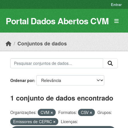
Skip to main content
Entrar
Portal Dados Abertos CVM
Conjuntos de dados
Ordenar por
1 conjunto de dados encontrado
Organizações:
CVM
Formatos:
CSV
Grupos:
Emissores de CEPAC
Licenças: