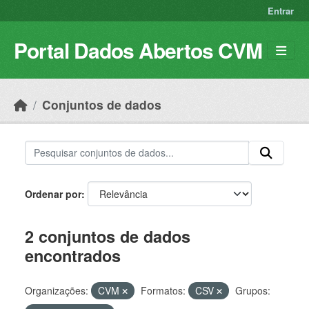
Skip to main content
Entrar
Portal Dados Abertos CVM
Conjuntos de dados
Ordenar por
2 conjuntos de dados
encontrados
Organizações:
CVM
Formatos:
CSV
Grupos: