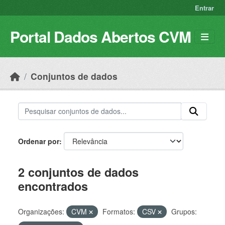
Skip to main content
Entrar
Portal Dados Abertos CVM
Conjuntos de dados
Ordenar por
2 conjuntos de dados
encontrados
Organizações:
CVM
Formatos:
CSV
Grupos: