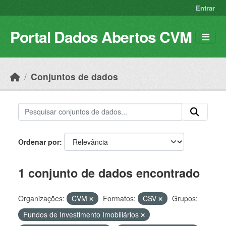
Skip to main content
Entrar
Portal Dados Abertos CVM
Conjuntos de dados
Ordenar por
1 conjunto de dados encontrado
Organizações:
CVM
Formatos:
CSV
Grupos:
Fundos de Investimento Imobiliários