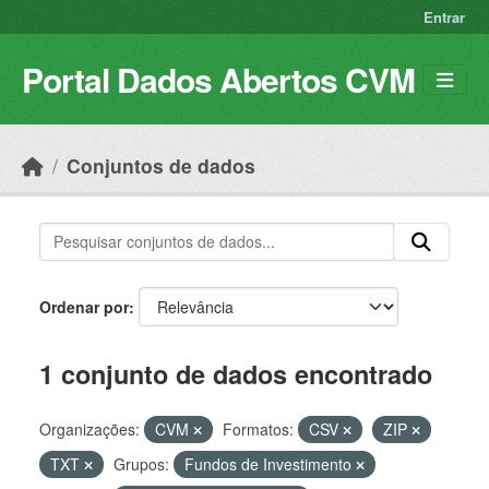
Skip to main content
Entrar
Portal Dados Abertos CVM
Conjuntos de dados
Ordenar por
1 conjunto de dados encontrado
Organizações:
CVM
Formatos:
CSV
ZIP
TXT
Grupos:
Fundos de Investimento