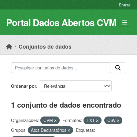
Skip to main content
Entrar
Portal Dados Abertos CVM
Conjuntos de dados
Ordenar por
1 conjunto de dados encontrado
Organizações:
CVM
Formatos:
TXT
CSV
Grupos:
Atos Declaratórios
Etiquetas: