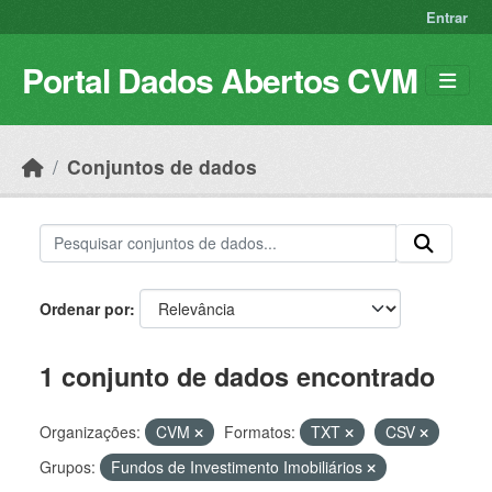
Skip to main content
Entrar
Portal Dados Abertos CVM
Conjuntos de dados
Ordenar por
1 conjunto de dados encontrado
Organizações:
CVM
Formatos:
TXT
CSV
Grupos:
Fundos de Investimento Imobiliários